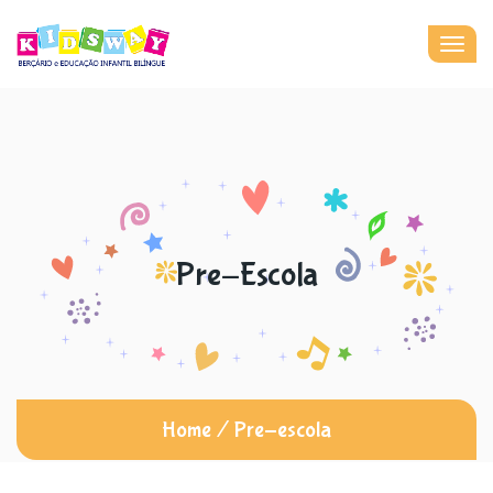
Togg
navig
Pre-Escola
Home
/
Pre-escola