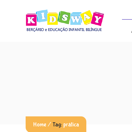
Home
/
Tag:
prática