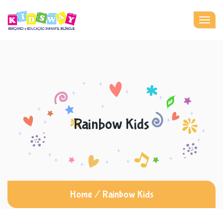
Togg
navig
Rainbow Kids
Home
/
Rainbow Kids