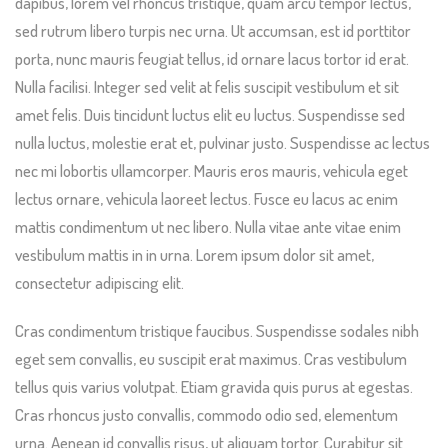
dapibus, lorem vel rhoncus tristique, quam arcu tempor lectus,
sed rutrum libero turpis nec urna. Ut accumsan, est id porttitor
porta, nunc mauris feugiat tellus, id ornare lacus tortor id erat.
Nulla facilisi. Integer sed velit at felis suscipit vestibulum et sit
amet felis. Duis tincidunt luctus elit eu luctus. Suspendisse sed
nulla luctus, molestie erat et, pulvinar justo. Suspendisse ac lectus
nec mi lobortis ullamcorper. Mauris eros mauris, vehicula eget
lectus ornare, vehicula laoreet lectus. Fusce eu lacus ac enim
mattis condimentum ut nec libero. Nulla vitae ante vitae enim
vestibulum mattis in in urna. Lorem ipsum dolor sit amet,
consectetur adipiscing elit.
Cras condimentum tristique faucibus. Suspendisse sodales nibh
eget sem convallis, eu suscipit erat maximus. Cras vestibulum
tellus quis varius volutpat. Etiam gravida quis purus at egestas.
Cras rhoncus justo convallis, commodo odio sed, elementum
urna. Aenean id convallis risus, ut aliquam tortor. Curabitur sit