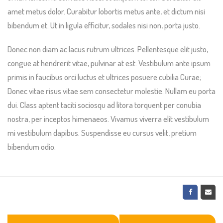
amet metus dolor. Curabitur lobortis metus ante, et dictum nisi
bibendum et. Ut in ligula efficitur, sodales nisi non, porta justo.
Donec non diam ac lacus rutrum ultrices. Pellentesque elit justo,
congue at hendrerit vitae, pulvinar at est. Vestibulum ante ipsum
primis in faucibus orci luctus et ultrices posuere cubilia Curae;
Donec vitae risus vitae sem consectetur molestie. Nullam eu porta
dui. Class aptent taciti sociosqu ad litora torquent per conubia
nostra, per inceptos himenaeos. Vivamus viverra elit vestibulum
mi vestibulum dapibus. Suspendisse eu cursus velit, pretium
bibendum odio.